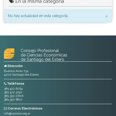
En la misma categoría
Cl
×
No hay actualidad en esta categorÍa.
Consejo Profesional
de Ciencias Económicas
de Santiago del Estero
Dirección
Buenos Aires 734
4200 Santiago del Estero
Teléfonos
385 422 6264
385 422 3750
385 350 0606
385 350 6810
Correos Electrónicos
info@cpcese.org.ar