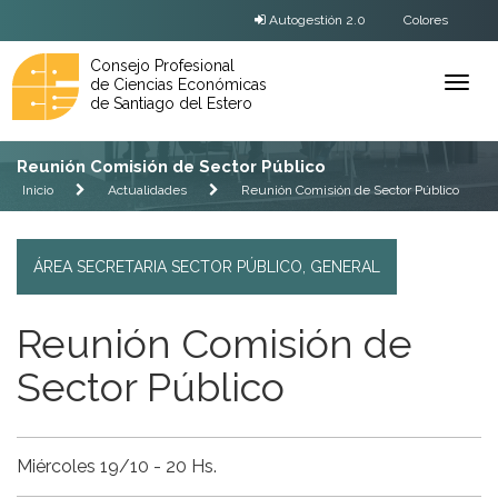
Autogestión 2.0
Colores
Consejo Profesional
de Ciencias Económicas
Ver
de Santiago del Estero
Menú
Reunión Comisión de Sector Público
Inicio
Actualidades
Reunión Comisión de Sector Público
ÁREA SECRETARIA SECTOR PÚBLICO
,
GENERAL
Reunión Comisión de
Sector Público
Miércoles 19/10 - 20 Hs.