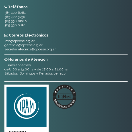
Teléfonos
385 422 6264
385 422 3750
385 350 0606
385 350 6810
Correos Electrónicos
info@cpcese.org.ar
gerencia@cpcese.org.ar
secretariatecnica@cpcese.org.ar
Horarios de Atención
Lunes a Viernes
de 8:00 a 13:00hs y de 17:00 a 21:00hs.
Sábados, Domingos y Feriados cerrado.