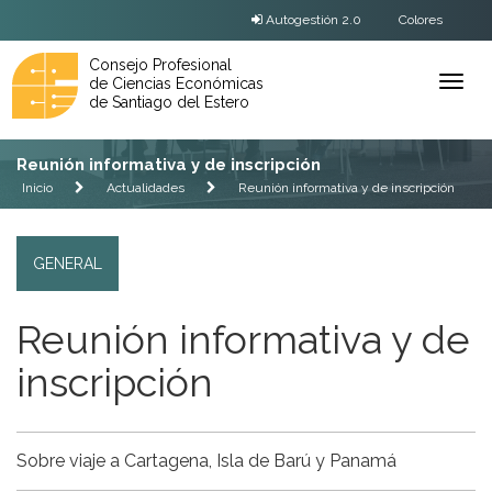
Autogestión 2.0
Colores
Consejo Profesional
de Ciencias Económicas
Ver
de Santiago del Estero
Menú
Reunión informativa y de inscripción
Inicio
Actualidades
Reunión informativa y de inscripción
GENERAL
Reunión informativa y de
inscripción
Sobre viaje a Cartagena, Isla de Barú y Panamá