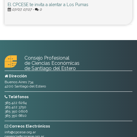
El CPCESE te invita a alentar a Los Pumas
07/07, 07:07 -
0
Consejo Profesional
de Ciencias Económicas
de Santiago del Estero
Dirección
Buenos Aires 734
4200 Santiago del Estero
Teléfonos
385 422 6264
385 422 3750
385 350 0606
385 350 6810
Correos Electrónicos
info@cpcese.org.ar
gerencia@cpcese.org.ar