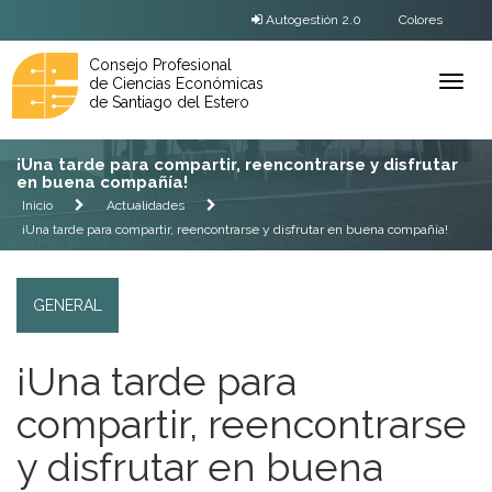
Autogestión 2.0
Colores
Consejo Profesional
de Ciencias Económicas
Ver
de Santiago del Estero
Menú
¡Una tarde para compartir, reencontrarse y disfrutar
en buena compañía!
Inicio
Actualidades
¡Una tarde para compartir, reencontrarse y disfrutar en buena compañía!
GENERAL
¡Una tarde para
compartir, reencontrarse
y disfrutar en buena