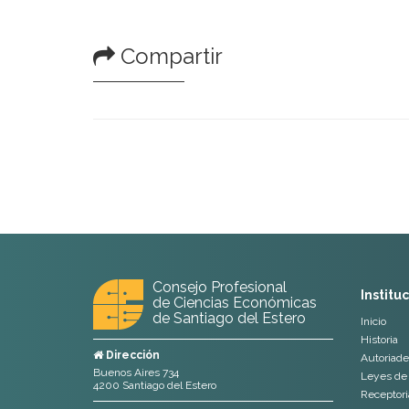
Compartir
Consejo Profesional
Institu
de Ciencias Económicas
de Santiago del Estero
Inicio
Historia
Dirección
Autoriade
Buenos Aires 734
Leyes de 
4200 Santiago del Estero
Receptoria