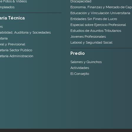
de Fotos & Videos
Discapacidad
mpleados
Economía, Finanzas y Mercado de Capi
Educación y Vinculación Universitaria
ría Técnica
Entidades Sin Fines de Lucro
Especial sobre Ejercicio Profesional
es
Estudios de Asuntos Tributarios
abilidad, Auditoria y Sociedades
Jovenes Profesionales
taria
Laboral y Seguridad Social
al y Previsional
etaría Sector Público
Predio
etaría Administración
Salones y Quinchos
Actividades
El Consejito