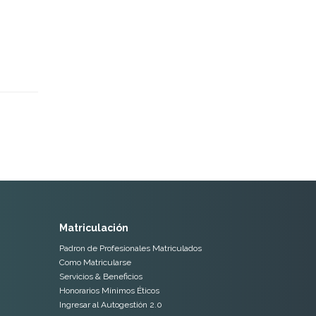
Matriculación
Padron de Profesionales Matriculados
Como Matricularse
Servicios & Beneficios
Honorarios Mínimos Éticos
Ingresar al Autogestión 2.0