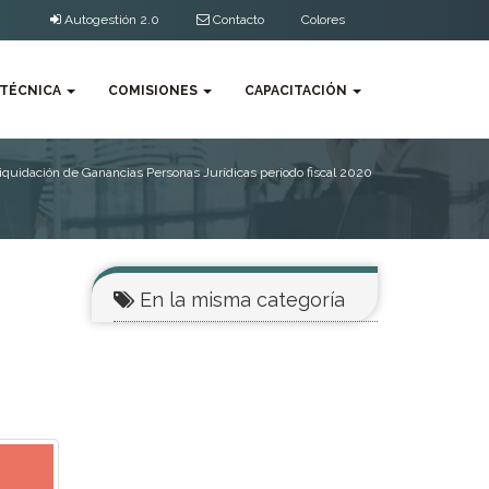
Autogestión 2.0
Contacto
Colores
 TÉCNICA
COMISIONES
CAPACITACIÓN
iquidación de Ganancias Personas Jurídicas período fiscal 2020
En la misma categoría