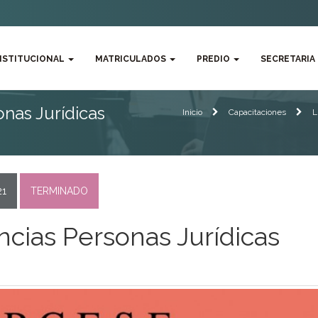
NSTITUCIONAL
MATRICULADOS
PREDIO
SECRETARIA
nas Jurídicas
Inicio
Capacitaciones
L
21
TERMINADO
cias Personas Jurídicas