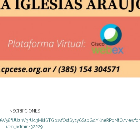
INSCRIPCIONES
LSeW58fUUzhV3rUc3Mkl6TGb1vfOst6y1y6SapGdYKneRPoMtQ/viewfo
utm_admin=32229