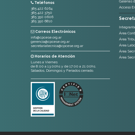
Galerias 
Teléfonos
Acceso E
385 422 6264
385 422 3750
385 350 0606
Secreta
385 350 6810
Integrant
Correos Electrónicos
Área Cont
info@cpcese.org.ar
Área Tribu
gerencia@cpcese.org.ar
Área Labor
secretariatecnica@cpcese.org.ar
Área Secr
Horarios de Atención
Área Secr
Lunes a Viernes
de 8:00 a 13:00hs y de 17:00 a 21:00hs.
Sábados, Domingos y Feriados cerrado.