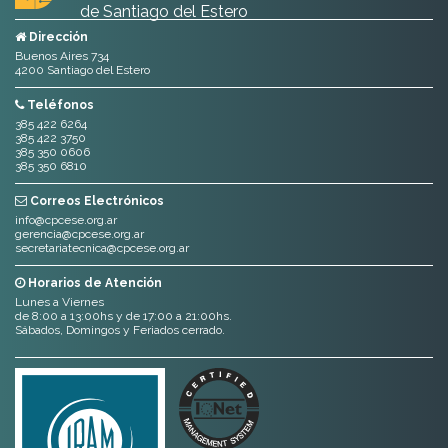
de Santiago del Estero
Dirección
Buenos Aires 734
4200 Santiago del Estero
Teléfonos
385 422 6264
385 422 3750
385 350 0606
385 350 6810
Correos Electrónicos
info@cpcese.org.ar
gerencia@cpcese.org.ar
secretariatecnica@cpcese.org.ar
Horarios de Atención
Lunes a Viernes
de 8:00 a 13:00hs y de 17:00 a 21:00hs.
Sábados, Domingos y Feriados cerrado.