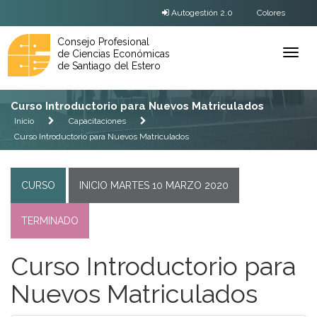
Autogestión 2.0
Colores
Consejo Profesional
de Ciencias Económicas
Ver
de Santiago del Estero
Menú
Curso Introductorio para Nuevos Matriculados
Inicio
Capacitaciones
Curso Introductorio para Nuevos Matriculados
CURSO
INICIO MARTES 10 MARZO 2020
TERMINADO
Curso Introductorio para
Nuevos Matriculados