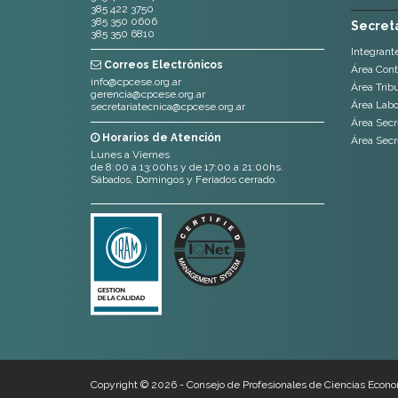
385 422 3750
385 350 0606
Secreta
385 350 6810
Integrant
Correos Electrónicos
Área Cont
info@cpcese.org.ar
Área Tribu
gerencia@cpcese.org.ar
Área Labor
secretariatecnica@cpcese.org.ar
Área Secr
Horarios de Atención
Área Secr
Lunes a Viernes
de 8:00 a 13:00hs y de 17:00 a 21:00hs.
Sábados, Domingos y Feriados cerrado.
Copyright © 2026 - Consejo de Profesionales de Ciencias Econo