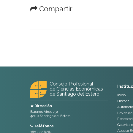
Compartir
Consejo Profesional
Institu
de Ciencias Económicas
de Santiago del Estero
Inicio
Historia
Dirección
Autoriade
Buenos Aires 734
Leyes de 
4200 Santiago del Estero
Receptoria
Galerias 
Teléfonos
Acceso E
385 422 6264