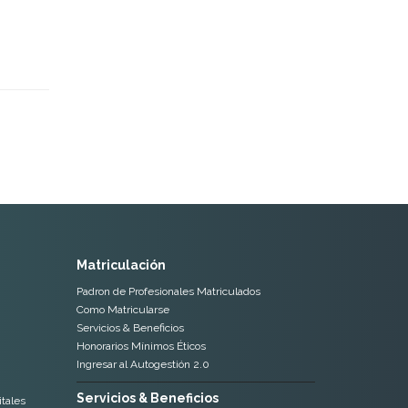
Matriculación
Padron de Profesionales Matriculados
Como Matricularse
Servicios & Beneficios
Honorarios Mínimos Éticos
Ingresar al Autogestión 2.0
Servicios & Beneficios
tales