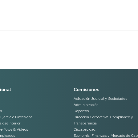
cional
Comisiones
Actuación Judicial y Sociedades
Administración
s
Deportes
Ejercicio Profesional
Dirección Corporativa, Compliance y
 del Interior
Transparencia
de Fotos & Videos
Discapacidad
mpleados
Economía, Finanzas y Mercado de Capi