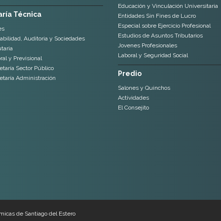
Educación y Vinculación Universitaria
ría Técnica
Entidades Sin Fines de Lucro
Especial sobre Ejercicio Profesional
es
Estudios de Asuntos Tributarios
abilidad, Auditoria y Sociedades
Jovenes Profesionales
taria
Laboral y Seguridad Social
al y Previsional
etaría Sector Público
Predio
etaría Administración
Salones y Quinchos
Actividades
El Consejito
micas de Santiago del Estero