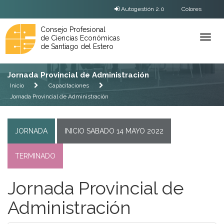
Autogestión 2.0
Colores
Consejo Profesional
de Ciencias Económicas
Ver
de Santiago del Estero
Menú
Jornada Provincial de Administración
Inicio
Capacitaciones
Jornada Provincial de Administración
JORNADA
INICIO SABADO 14 MAYO 2022
TERMINADO
Jornada Provincial de
Administración