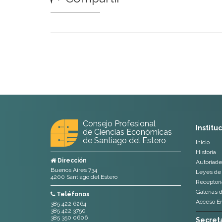
Consejo Profesional
Institu
de Ciencias Económicas
de Santiago del Estero
Inicio
Historia
Dirección
Autoriade
Buenos Aires 734
Leyes de 
4200 Santiago del Estero
Receptoria
Galerias 
Teléfonos
Acceso E
385 422 6264
385 422 3750
385 350 0606
Secreta