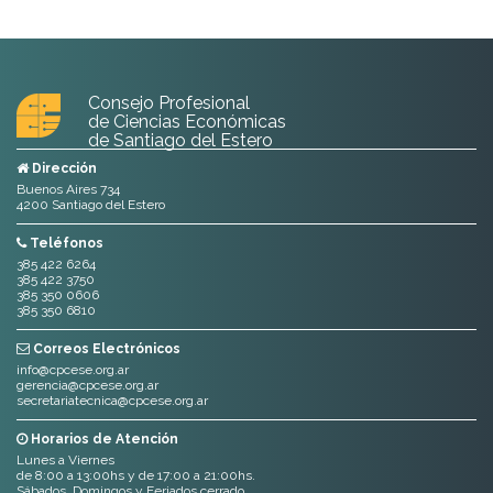
Consejo Profesional
de Ciencias Económicas
de Santiago del Estero
Dirección
Buenos Aires 734
4200 Santiago del Estero
Teléfonos
385 422 6264
385 422 3750
385 350 0606
385 350 6810
Correos Electrónicos
info@cpcese.org.ar
gerencia@cpcese.org.ar
secretariatecnica@cpcese.org.ar
Horarios de Atención
Lunes a Viernes
de 8:00 a 13:00hs y de 17:00 a 21:00hs.
Sábados, Domingos y Feriados cerrado.