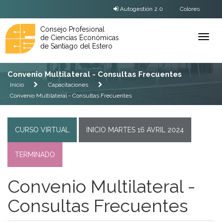
Autogestión 2.0
Colores
Consejo Profesional
de Ciencias Económicas
Ver
de Santiago del Estero
Menú
Convenio Multilateral - Consultas Frecuentes
Inicio
Capacitaciones
Convenio Multilateral - Consultas Frecuentes
CURSO VIRTUAL
INICIO MARTES 16 AVRIL 2024
TERMINADO
Convenio Multilateral -
Consultas Frecuentes