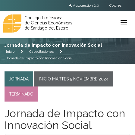
Autogestión 2.0
Colores
Consejo Profesional
de Ciencias Económicas
Ver
de Santiago del Estero
Menú
Jornada de Impacto con Innovación Social
Inicio
Capacitaciones
Jornada de Impacto con Innovación Social
JORNADA
INICIO MARTES 5 NOVIEMBRE 2024
TERMINADO
Jornada de Impacto con
Innovación Social