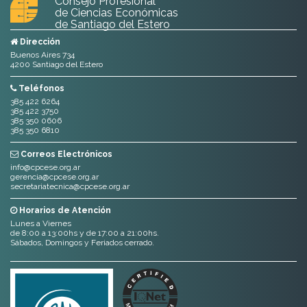
Consejo Profesional
de Ciencias Económicas
de Santiago del Estero
Dirección
Buenos Aires 734
4200 Santiago del Estero
Teléfonos
385 422 6264
385 422 3750
385 350 0606
385 350 6810
Correos Electrónicos
info@cpcese.org.ar
gerencia@cpcese.org.ar
secretariatecnica@cpcese.org.ar
Horarios de Atención
Lunes a Viernes
de 8:00 a 13:00hs y de 17:00 a 21:00hs.
Sábados, Domingos y Feriados cerrado.