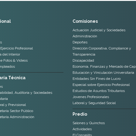
cional
Comisiones
Actuación Judicial y Sociedades
Administración
s
Deportes
Ejercicio Profesional
Dirección Corporativa, Compliance y
 del Interior
Transparencia
de Fotos & Videos
Discapacidad
mpleados
Economía, Finanzas y Mercado de Capi
Educación y Vinculación Universitaria
ría Técnica
Entidades Sin Fines de Lucro
Especial sobre Ejercicio Profesional
es
Estudios de Asuntos Tributarios
abilidad, Auditoria y Sociedades
Jovenes Profesionales
taria
Laboral y Seguridad Social
al y Previsional
etaría Sector Público
Predio
etaría Administración
Salones y Quinchos
Actividades
El Consejito