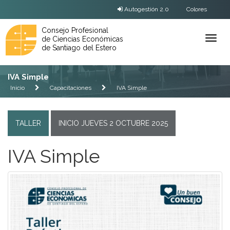
Autogestión 2.0
Colores
Consejo Profesional
de Ciencias Económicas
Ver
de Santiago del Estero
Menú
IVA Simple
Inicio
Capacitaciones
IVA Simple
TALLER
INICIO JUEVES 2 OCTUBRE 2025
IVA Simple