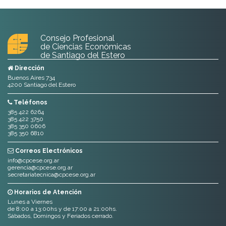
Consejo Profesional
de Ciencias Económicas
de Santiago del Estero
Dirección
Buenos Aires 734
4200 Santiago del Estero
Teléfonos
385 422 6264
385 422 3750
385 350 0606
385 350 6810
Correos Electrónicos
info@cpcese.org.ar
gerencia@cpcese.org.ar
secretariatecnica@cpcese.org.ar
Horarios de Atención
Lunes a Viernes
de 8:00 a 13:00hs y de 17:00 a 21:00hs.
Sábados, Domingos y Feriados cerrado.