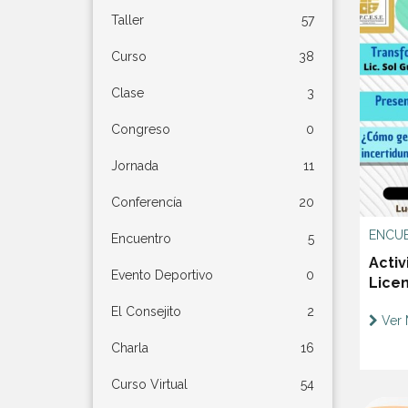
Taller
57
Curso
38
Clase
3
Congreso
0
Jornada
11
Conferencía
20
ENCU
Encuentro
5
Activ
Evento Deportivo
0
Lice
Admi
El Consejito
2
Ver 
Charla
16
Curso Virtual
54