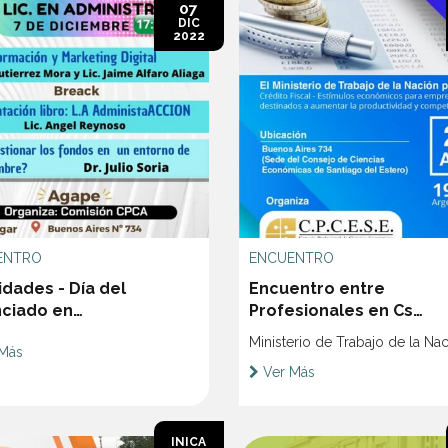
07
DIC
2022
ENTRO
ENCUENTRO
idades - Día del
Encuentro entre
nciado en
Profesionales en Cs
nistración
Económicas, Empresari
Ministerio de Trabajo de la Na
Más
Ministerio de Trabajo
Ver Más
INICA