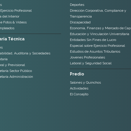
s
Deportes
Ejercicio Profesional
Dirección Corporativa, Compliance y
 del Interior
Transparencia
de Fotos & Videos
Discapacidad
mpleados
Economía, Finanzas y Mercado de Capi
Educación y Vinculación Universitaria
ría Técnica
Entidades Sin Fines de Lucro
Especial sobre Ejercicio Profesional
es
Estudios de Asuntos Tributarios
abilidad, Auditoria y Sociedades
Jovenes Profesionales
taria
Laboral y Seguridad Social
al y Previsional
etaría Sector Público
Predio
etaría Administración
Salones y Quinchos
Actividades
El Consejito