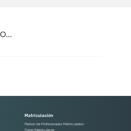
...
Matriculación
Padron de Profesionales Matriculados
Como Matricularse