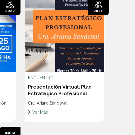
25
30
AGO
ABR
2022
2021
ENCUENTRO
Presentación Virtual: Plan
Estratégico Profesional
os y
ción
Cra. Ariana Sandoval
Ver Más
INICA