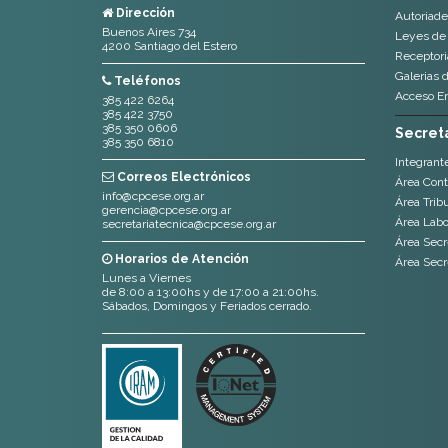
Dirección
Autoriade
Buenos Aires 734
Leyes de 
4200 Santiago del Estero
Receptoria
Galerias 
Teléfonos
Acceso E
385 422 6264
385 422 3750
385 350 0606
Secreta
385 350 6810
Integrant
Correos Electrónicos
Área Cont
info@cpcese.org.ar
Área Tribu
gerencia@cpcese.org.ar
Área Labor
secretariatecnica@cpcese.org.ar
Área Secr
Horarios de Atención
Área Secr
Lunes a Viernes
de 8:00 a 13:00hs y de 17:00 a 21:00hs.
Sábados, Domingos y Feriados cerrado.