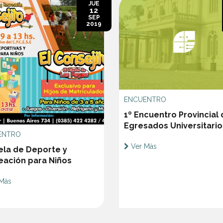
JUE
12
SEP
2019
ENCUENTRO
1º Encuentro Provincial
Egresados Universitario
ENTRO
Ver Más
ela de Deporte y
eación para Niños
Más