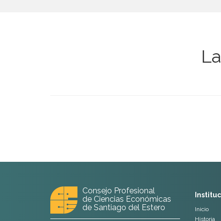
La
Consejo Profesional
Institu
de Ciencias Económicas
de Santiago del Estero
Inicio
Historia