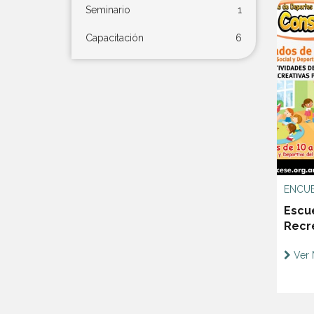
Seminario
1
Capacitación
6
ENCU
Escu
Recr
Ver 