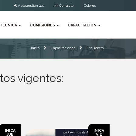
Autogestión 2.0
Contacto
Colores
 TÉCNICA
COMISIONES
CAPACITACIÓN
Inicio
Capacitaciones
Encuentro
tos vigentes:
INICA
INICA
JUE
VIE