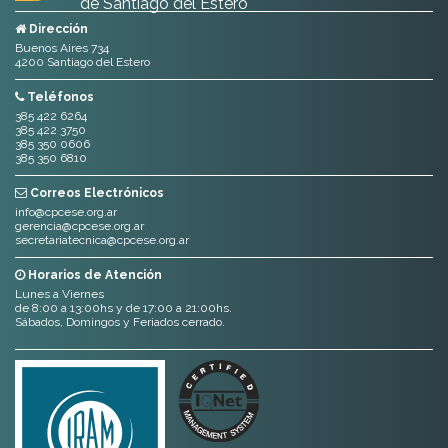
de Santiago del Estero
Dirección
Buenos Aires 734
4200 Santiago del Estero
Teléfonos
385 422 6264
385 422 3750
385 350 0606
385 350 6810
Correos Electrónicos
info@cpcese.org.ar
gerencia@cpcese.org.ar
secretariatecnica@cpcese.org.ar
Horarios de Atención
Lunes a Viernes
de 8:00 a 13:00hs y de 17:00 a 21:00hs.
Sábados, Domingos y Feriados cerrado.