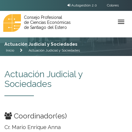
Autogestión 2.0
Colores
Consejo Profesional
de Ciencias Económicas
Ver
de Santiago del Estero
Menú
Actuación Judicial y Sociedades
Inicio
Actuación Judicial y Sociedades
Actuación Judicial y
Sociedades
Coordinador(es)
Cr. Mario Enrique Anna