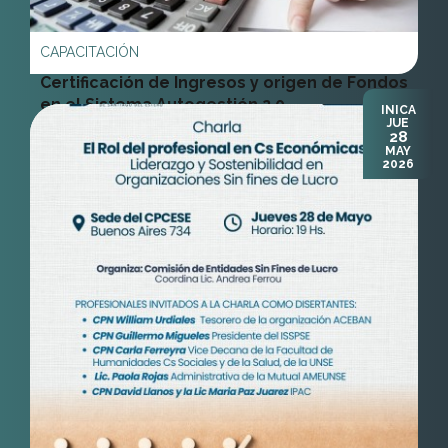
Certificación de Ingresos y origen de Fondos
en el Sistema Autogestión 2.0
INICA
JUE
28
Cra. Viviana Chazarreta
MAY
2026
Ver Más
CHARLA