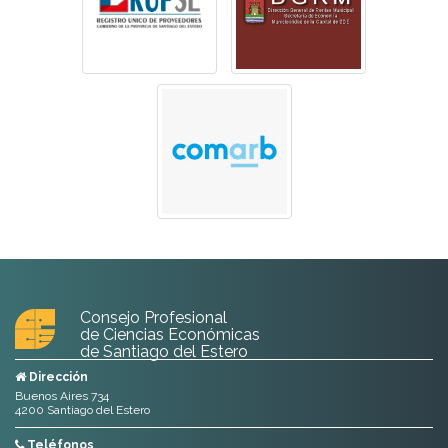
Consejo Profesional
de Ciencias Económicas
de Santiago del Estero
Dirección
Buenos Aires 734
4200 Santiago del Estero
Teléfonos
385 422 6264
385 422 3750
385 350 0606
385 350 6810