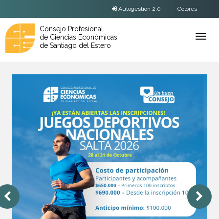
Autogestión 2.0
Colores
Consejo Profesional
de Ciencias Económicas
Ver
de Santiago del Estero
Menú
Anterior
Sig